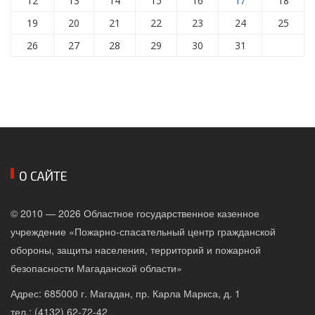
12
13
14
15
16
18
19
20
21
22
23
24
25
26
27
28
29
30
31
О САЙТЕ
© 2010 — 2026 Областное государственное казенное
учреждение «Пожарно-спасательный центр гражданской
обороны, защиты населения, территорий и пожарной
безопасности Магаданской области»
Адрес: 685000 г. Магадан, пр. Карла Маркса, д. 1
тел.: (4132) 62-72-42